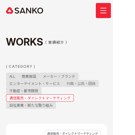
トップ
W
O
R
K
S
（ 実績紹介 ）
私たちについて
( CATEGORY )
サービス内容
ALL
商業施設
メーカー・ブランド
エンターテイメント・サービス
行政・公共・団体
不動産・都市開発
実績
通信販売・ダイレクトマーケティング
自社事業・新たな取り組み
自社プロデュース事業
Q&A
通信販売・ダイレクトマーケティング